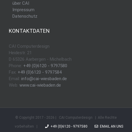
über CAI
Impressum
Datenschutz
KONTAKTDATEN
CAI Computerdesign
Heidestr. 21
D 65326 Aarbergen - Michelbach
Phone:
+49 (0)6120 - 9797580
Fax:
+49 (0)6120 - 9797584
Email:
info@cai-wiesbaden.de
Web:
www.cai-wiebaden.de
© Copyright 2017 -
2026 | CAI Computerdesign | Alle Rechte
vorbehalten |
+49 (0)6120 - 9797580
EMAIL AN UNS