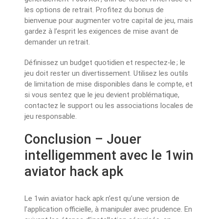
les options de retrait. Profitez du bonus de
bienvenue pour augmenter votre capital de jeu, mais
gardez à l’esprit les exigences de mise avant de
demander un retrait.
Définissez un budget quotidien et respectez‑le ; le
jeu doit rester un divertissement. Utilisez les outils
de limitation de mise disponibles dans le compte, et
si vous sentez que le jeu devient problématique,
contactez le support ou les associations locales de
jeu responsable.
Conclusion – Jouer
intelligemment avec le 1win
aviator hack apk
Le 1win aviator hack apk n’est qu’une version de
l’application officielle, à manipuler avec prudence. En