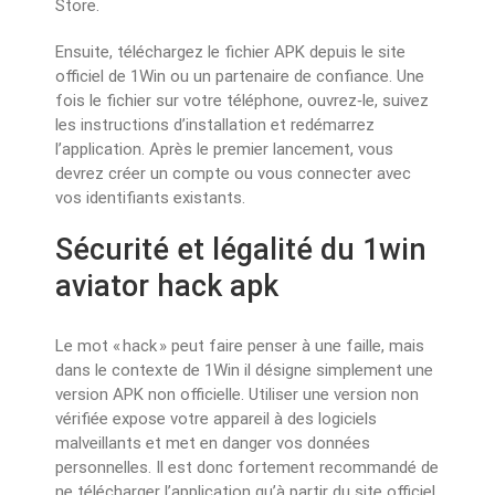
Store.
Ensuite, téléchargez le fichier APK depuis le site
officiel de 1Win ou un partenaire de confiance. Une
fois le fichier sur votre téléphone, ouvrez‑le, suivez
les instructions d’installation et redémarrez
l’application. Après le premier lancement, vous
devrez créer un compte ou vous connecter avec
vos identifiants existants.
Sécurité et légalité du 1win
aviator hack apk
Le mot « hack » peut faire penser à une faille, mais
dans le contexte de 1Win il désigne simplement une
version APK non officielle. Utiliser une version non
vérifiée expose votre appareil à des logiciels
malveillants et met en danger vos données
personnelles. Il est donc fortement recommandé de
ne télécharger l’application qu’à partir du site officiel