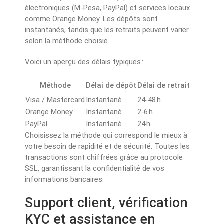
électroniques (M-Pesa, PayPal) et services locaux
comme Orange Money. Les dépôts sont
instantanés, tandis que les retraits peuvent varier
selon la méthode choisie.
Voici un aperçu des délais typiques :
Méthode
Délai de dépôt
Délai de retrait
Visa / Mastercard
Instantané
24‑48 h
Orange Money
Instantané
2‑6 h
PayPal
Instantané
24 h
Choisissez la méthode qui correspond le mieux à
votre besoin de rapidité et de sécurité. Toutes les
transactions sont chiffrées grâce au protocole
SSL, garantissant la confidentialité de vos
informations bancaires.
Support client, vérification
KYC et assistance en