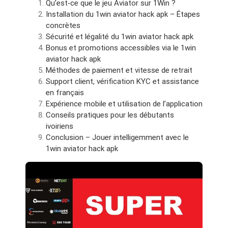
Qu’est‑ce que le jeu Aviator sur 1Win ?
Installation du 1win aviator hack apk – Étapes
concrètes
Sécurité et légalité du 1win aviator hack apk
Bonus et promotions accessibles via le 1win
aviator hack apk
Méthodes de paiement et vitesse de retrait
Support client, vérification KYC et assistance
en français
Expérience mobile et utilisation de l’application
Conseils pratiques pour les débutants
ivoiriens
Conclusion – Jouer intelligemment avec le
1win aviator hack apk