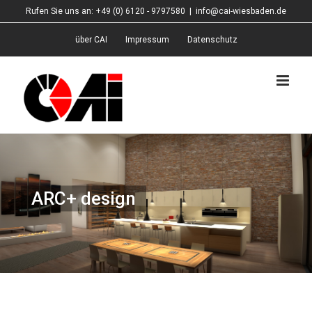
Zum
Rufen Sie uns an: +49 (0) 6120 - 9797580
|
info@cai-wiesbaden.de
Inhalt
springen
über CAI
Impressum
Datenschutz
ARC+ design