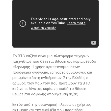
Το BTC καζίνο είναι μια πλατφόρμα τυχερών
παιχνιδιών που δέχεται Bitcoin ως κύρια μέθοδο
πληρωμής. Η χρήση κρυπτονομισμάτων
προσφέρει ανωνυμία, γρήγορες συναλλαγές και
μειωμένα κόστη ενδιάμεσων. Στην Ελλάδα, ο
αριθμός των παικτών που προτιμούν τα BTC
καζίνο αυξάνεται, κυρίως επειδή το Bitcoin
θεωρείται ασφαλής αποθήκευση αξίας.
Εκτός από την οικονομική πλευρά, οι χρήστες
εκτιμούν και την ευελιξία που προσφέρει: