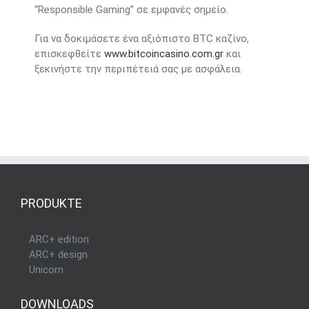
“Responsible Gaming” σε εμφανές σημείο.
Για να δοκιμάσετε ένα αξιόπιστο BTC καζίνο,
επισκεφθείτε
www.bitcoincasino.com.gr
και
ξεκινήστε την περιπέτειά σας με ασφάλεια.
PRODUKTE
ARC+ edition
ARC+ design
Unicorn
DOWNLOADS