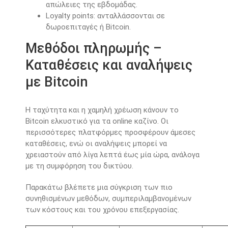
απώλειες της εβδομάδας.
Loyalty points: ανταλλάσσονται σε
δωροεπιταγές ή Bitcoin.
Μεθόδοι πληρωμής –
Καταθέσεις και αναλήψεις
με Bitcoin
Η ταχύτητα και η χαμηλή χρέωση κάνουν το
Bitcoin ελκυστικό για τα online καζίνο. Οι
περισσότερες πλατφόρμες προσφέρουν άμεσες
καταθέσεις, ενώ οι αναλήψεις μπορεί να
χρειαστούν από λίγα λεπτά έως μία ώρα, ανάλογα
με τη συμφόρηση του δικτύου.
Παρακάτω βλέπετε μια σύγκριση των πιο
συνηθισμένων μεθόδων, συμπεριλαμβανομένων
των κόστους και του χρόνου επεξεργασίας.