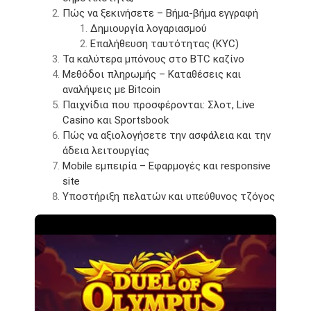
Πώς να ξεκινήσετε – Βήμα-βήμα εγγραφή
Δημιουργία λογαριασμού
Επαλήθευση ταυτότητας (KYC)
Τα καλύτερα μπόνους στο BTC καζίνο
Μεθόδοι πληρωμής – Καταθέσεις και
αναλήψεις με Bitcoin
Παιχνίδια που προσφέρονται: Σλοτ, Live
Casino και Sportsbook
Πώς να αξιολογήσετε την ασφάλεια και την
άδεια λειτουργίας
Mobile εμπειρία – Εφαρμογές και responsive
site
Υποστήριξη πελατών και υπεύθυνος τζόγος