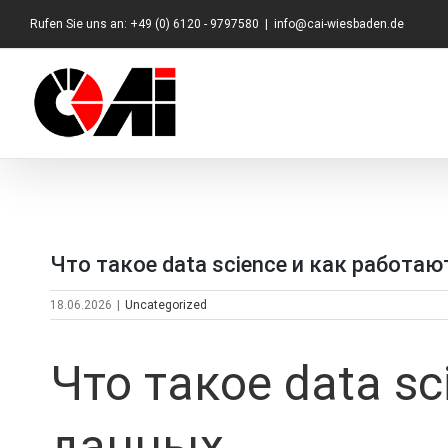
Zum
Rufen Sie uns an: +49 (0) 6120 - 9797580
|
info@cai-wiesbaden.de
Inhalt
springen
Что такое data science и как работа
18.06.2026
|
Uncategorized
Что такое data s
данных