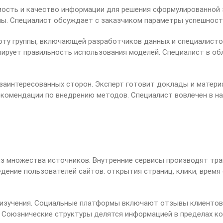
мость и качество информации для решения сформулированной
мы. Специалист обсуждает с заказчиком параметры успешности
оту группы, включающей разработчиков данных и специалист
рует правильность использования моделей. Специалист в обла
аинтересованных сторон. Эксперт готовит доклады и материа
екомендации по внедрению методов. Специалист вовлечен в н
 множества источников. Внутренние сервисы производят тран
дение пользователей сайтов: открытия страниц, клики, время
изучения. Социальные платформы включают отзывы клиентов 
 Союзнические структуры делятся информацией в пределах ко