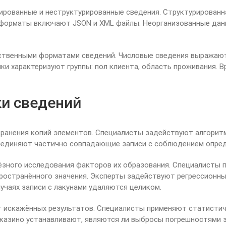
ированные и неструктурированные сведения. Структурированн
 форматы включают JSON и XML файлы. Неорганизованные дан
твенными форматами сведений. Числовые сведения выражаютс
и характеризуют группы: пол клиента, область проживания. 
ки сведений
странения копий элементов. Специалисты задействуют алгори
оединяют частично совпадающие записи с соблюдением опред
ёзного исследования факторов их образования. Специалисты
спространённого значения. Эксперты задействуют регрессион
учаях записи с лакунами удаляются целиком.
т искажённых результатов. Специалисты применяют статистич
п казино устанавливают, являются ли выбросы погрешностями