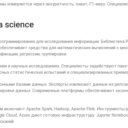
мы измеряются через аккуратность, охват, F1-меру. Специал
 science
рограммирования для исследования информации. Библиотека 
беспечивает средства для математических вычислений с много
икации, регрессии, группировки.
нии и научных исследованиях. Специалисты задействуют пакеты
сных статистических испытаний и специализированных приёмо
онными базами данных. Эксперты извлекают данные из репози
пировки данных. Современные платформы обеспечивают оконны
 включают Apache Spark, Hadoop, Apache Flink. Инструменты
gle Cloud, Azure дают готовую инфраструктуру. Jupyter Noteb
сканий.