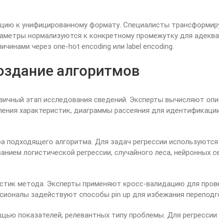
цию к унифицированному формату. Специалисты трансформиру
аметры нормализуются к конкретному промежутку для адеква
нами через one-hot encoding или label encoding.
оздание алгоритмов
вичный этап исследования сведений. Эксперты вычисляют опис
ения характеристик, диаграммы рассеяния для идентификаци
а подходящего алгоритма. Для задач регрессии используются
анием логистической регрессии, случайного леса, нейронных 
стик метода. Эксперты применяют кросс-валидацию для пров
ионалы задействуют способы pin up для избежания переподгонки
щью показателей, релевантных типу проблемы. Для регрессии