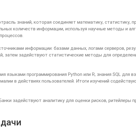
трасль знаний, которая соединяет математику, статистику, 
ьных количеств информации, используя научные методы и ал
процессов.
очниками информации: базами данных, логами серверов, рез
ей, затем задействуют статистические методы для определен
ния языками программирования Python или R, знания SQL для 
малии в действиях пользователей. Итоги изучений содейств
 Банки задействуют аналитику для оценки рисков, ритейлеры 
адачи