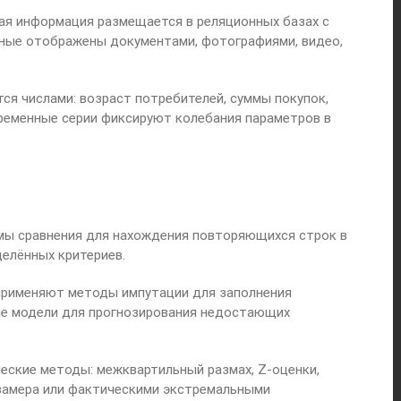
ая информация размещается в реляционных базах с
ные отображены документами, фотографиями, видео,
я числами: возраст потребителей, суммы покупок,
Временные серии фиксируют колебания параметров в
тмы сравнения для нахождения повторяющихся строк в
елённых критериев.
 применяют методы импутации для заполнения
ные модели для прогнозирования недостающих
еские методы: межквартильный размах, Z-оценки,
 замера или фактическими экстремальными