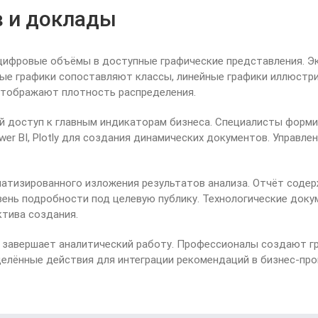
в и доклады
ифровые объёмы в доступные графические представления. Э
ые графики сопоставляют классы, линейные графики иллюстри
отображают плотность распределения.
доступ к главным индикаторам бизнеса. Специалисты формиру
wer BI, Plotly для создания динамических документов. Управл
атизированного изложения результатов анализа. Отчёт содерж
ень подробности под целевую публику. Технологические док
ктива создания.
 завершает аналитический работу. Профессионалы создают гр
елённые действия для интеграции рекомендаций в бизнес-про