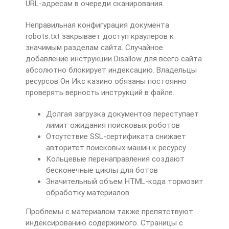
URL-адресам в очереди сканирования.
Неправильная конфигурация документа
robots.txt закрывает доступ краулеров к
значимым разделам сайта. Случайное
добавление инструкции Disallow для всего сайта
абсолютно блокирует индексацию. Владельцы
ресурсов Он Икс казино обязаны постоянно
проверять верность инструкций в файле.
Долгая загрузка документов переступает
лимит ожидания поисковых роботов
Отсутствие SSL-сертификата снижает
авторитет поисковых машин к ресурсу
Кольцевые перенаправления создают
бесконечные циклы для ботов
Значительный объем HTML-кода тормозит
обработку материалов
Проблемы с материалом также препятствуют
индексированию содержимого. Страницы с