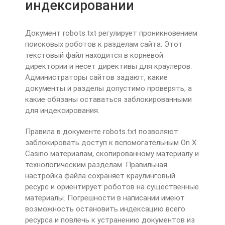
индексировании
Документ robots.txt регулирует проникновением
поисковых роботов к разделам сайта. Этот
текстовый файл находится в корневой
директории и несет директивы для краулеров.
Администраторы сайтов задают, какие
документы и разделы допустимо проверять, а
какие обязаны оставаться заблокированными
для индексирования.
Правила в документе robots.txt позволяют
заблокировать доступ к вспомогательным On X
Casino материалам, скопированному материалу и
технологическим разделам. Правильная
настройка файла сохраняет краулинговый
ресурс и ориентирует роботов на существенные
материалы. Погрешности в написании имеют
возможность остановить индексацию всего
ресурса и повлечь к устранению документов из