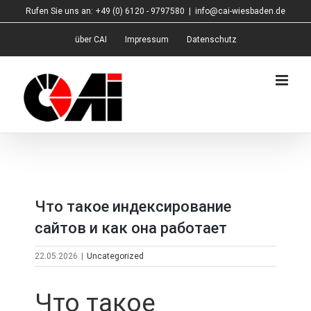
Zum
Rufen Sie uns an: +49 (0) 6120 - 9797580
|
info@cai-wiesbaden.de
Inhalt
springen
über CAI
Impressum
Datenschutz
Что такое индексирование
сайтов и как она работает
22.05.2026
|
Uncategorized
Что такое