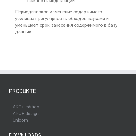
важность индексации
Периодическое изменение содержимого
усиливает регулярность обходов пауками и
уменьшает срок занесения содержимого в базу
данных.
PRODUKTE
ARC+ edition
ARC+ design
Unicorn
DOWNLOADS