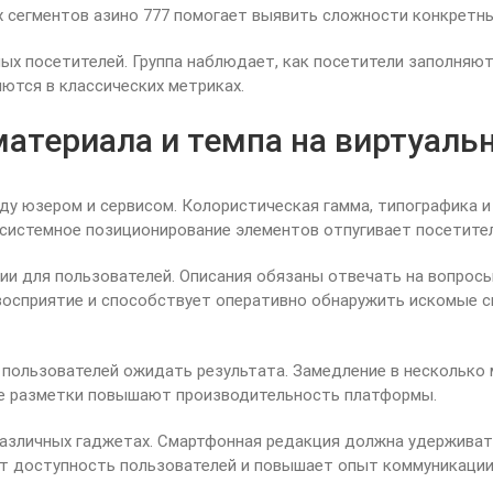
 сегментов азино 777 помогает выявить сложности конкретны
ых посетителей. Группа наблюдает, как посетители заполняю
ются в классических метриках.
атериала и темпа на виртуаль
у юзером и сервисом. Колористическая гамма, типографика и
системное позиционирование элементов отпугивает посетител
ии для пользователей. Описания обязаны отвечать на вопросы
осприятие и способствует оперативно обнаружить искомые с
 пользователей ожидать результата. Замедление в нескольк
ие разметки повышают производительность платформы.
различных гаджетах. Смартфонная редакция должна удержива
ет доступность пользователей и повышает опыт коммуникации