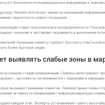
иться о безопасности индивидуальных информации и транзакц
досаду. Человек использует время на нахождение информации
снижает вероятность нового посещения.
ипуляций ставит пользователя в неопределённости. Пользова
оцирует опасение и заставляет недоверять в выполнении пути
ователей. Нынешние клиенты требуют быстрого ответа и мгн
кать более быстрые опции.
ет выявлять слабые зоны в ма
в на каждом стадии коммуникации. Сервисы регистрируют про
крывают, где клиенты наталкиваются с барьерами и завершают
оторые вызывают внимание клиентов. Температурные схемы о
дование активности обнаруживает нефункционирующие клавиш
едших каждый этап. Эксперты устанавливают шаги с высочай