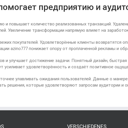
y помогает предприятию и аудит
ию и повышает количество реализованных транзакций. Удален
лей. Увеличение трансформации напрямую влияет на заработок
 свежих покупателей. Удовлетворённые клиенты возвратятся о
ации azino777 понижает опору от проплаченной рекламы и обра
в и улучшает достижение задачи. Понятный дизайн, быстрая
ут усиливает удовлетворённость и создаёт позитивное ощуще
точнее улавливать ожидания пользователей. Данные о манер
ать решения, которые удовлетворяют запросам аудитории и 
DS
VERSCHIEDENES