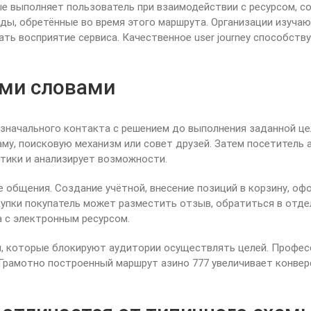
рые выполняет пользователь при взаимодействии с ресурсом, с
оды, обретённые во время этого маршрута. Организации изуча
ть восприятие сервиса. Качественное user journey способств
ыми словами
изначального контакта с решением до выполнения заданной це
аму, поисковую механизм или совет друзей. Затем посетитель 
стики и анализирует возможности.
 общения. Создание учётной, внесение позиций в корзину, оф
пки покупатель может разместить отзыв, обратиться в отдел
 с электронным ресурсом.
ти, которые блокируют аудитории осуществлять целей. Профе
Грамотно построенный маршрут азино 777 увеличивает конвер