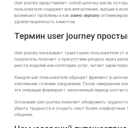
User journey представляет собой цепочку шагов, кото
пользователя содержит все впечатления, эмоции и исх
возникают проблемы и как
азино зеркало
оптимизирова
удовлетворённость клиентов.
Термин user journey прост
User journey показывает траекторию пользователя от 
покупатель получает о присутствии ресурса через рекл
реестр изделий или категорию услуг, читает характери
Каждое шаг пользователя образует фрагмент в цепочке
ключевыми точками следования. После завершения поку
эти операции формируют законченный период контакта
Осознание user journey помогает обнаружить труднос
убрать трудности и создать опыт более комфортным. 
общения.