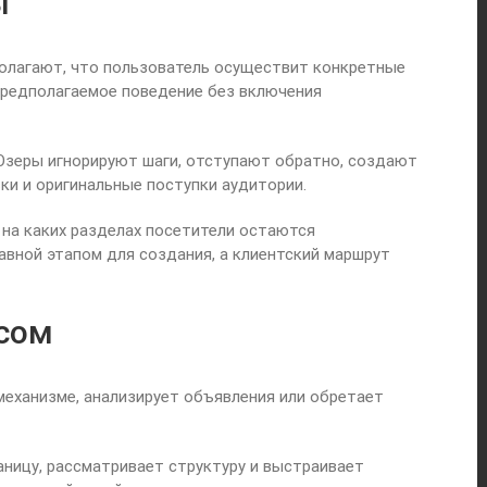
ы
полагают, что пользователь осуществит конкретные
 предполагаемое поведение без включения
Юзеры игнорируют шаги, отступают обратно, создают
ки и оригинальные поступки аудитории.
 на каких разделах посетители остаются
вной этапом для создания, а клиентский маршрут
сом
механизме, анализирует объявления или обретает
аницу, рассматривает структуру и выстраивает