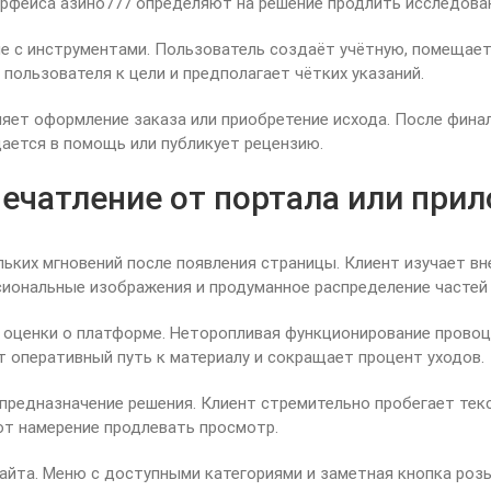
ерфейса азино777 определяют на решение продлить исследован
 с инструментами. Пользователь создаёт учётную, помещает 
пользователя к цели и предполагает чётких указаний.
яет оформление заказа или приобретение исхода. После фина
щается в помощь или публикует рецензию.
печатление от портала или при
ьких мгновений после появления страницы. Клиент изучает в
сиональные изображения и продуманное распределение частей
 оценки о платформе. Неторопливая функционирование провоц
т оперативный путь к материалу и сокращает процент уходов.
предназначение решения. Клиент стремительно пробегает текст
т намерение продлевать просмотр.
сайта. Меню с доступными категориями и заметная кнопка ро