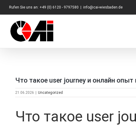
Zum
Rufen Sie uns an: +49 (0) 6120 - 9797580
|
info@cai-wiesbaden.de
Inhalt
springen
Что такое user journey и онлайн опыт
21.06.2026
|
Uncategorized
Что такое user j