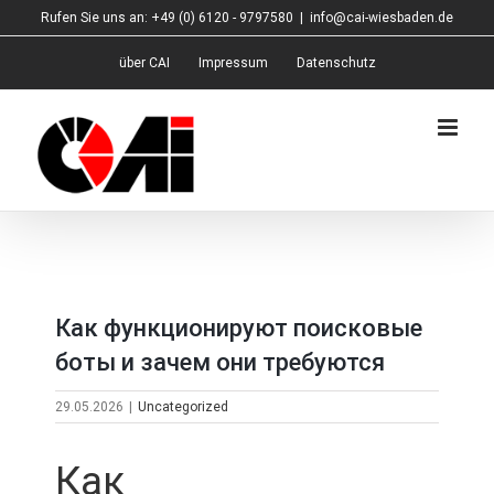
Zum
Rufen Sie uns an: +49 (0) 6120 - 9797580
|
info@cai-wiesbaden.de
Inhalt
springen
über CAI
Impressum
Datenschutz
Как функционируют поисковые
боты и зачем они требуются
29.05.2026
|
Uncategorized
Как