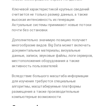
Ключевой характеристикой крупных сведений
считается не только размер данных, а также
высокая интенсивность их генерации.
Актуальные системы принимают новые потоки
почти без остановки.
Дополнительно значимую позицию получает
многообразие видов. Big Data может включать
документальные материалы, визуальные
данные, записи, звуковые файлы, логи серверов,
местоположения оборудования а также
активность пользователей.
Вследствие большого масштаба информации
для изучения требуются специальные
алгоритмы, масштабируемые платформы
размещения а также производительные
компьютерные возможности.