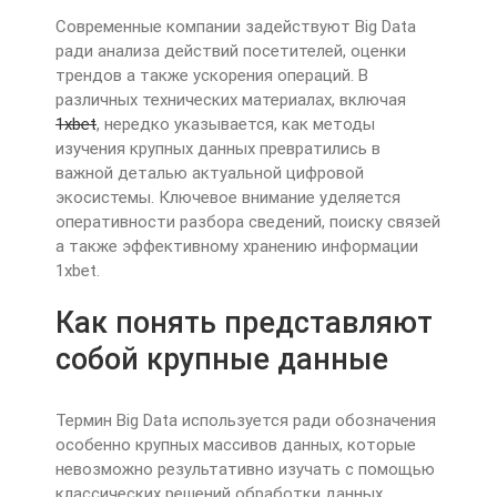
Современные компании задействуют Big Data
ради анализа действий посетителей, оценки
трендов а также ускорения операций. В
различных технических материалах, включая
1xbet
, нередко указывается, как методы
изучения крупных данных превратились в
важной деталью актуальной цифровой
экосистемы. Ключевое внимание уделяется
оперативности разбора сведений, поиску связей
а также эффективному хранению информации
1xbet.
Как понять представляют
собой крупные данные
Термин Big Data используется ради обозначения
особенно крупных массивов данных, которые
невозможно результативно изучать с помощью
классических решений обработки данных.