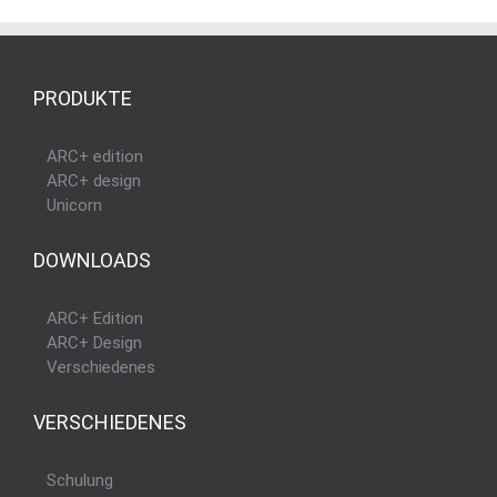
PRODUKTE
ARC+ edition
ARC+ design
Unicorn
DOWNLOADS
ARC+ Edition
ARC+ Design
Verschiedenes
VERSCHIEDENES
Schulung