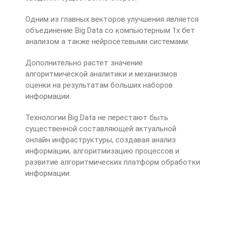
Одним из главных векторов улучшения является
объединение Big Data со компьютерным 1х бет
анализом а также нейросетевыми системами.
Дополнительно растет значение
алгоритмической аналитики и механизмов
оценки на результатам больших наборов
информации.
Технологии Big Data не перестают быть
существенной составляющей актуальной
онлайн инфраструктуры, создавая анализ
информации, алгоритмизацию процессов и
развитие алгоритмических платформ обработки
информации.