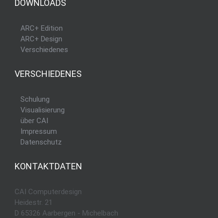
DOWNLOADS
ARC+ Edition
ARC+ Design
Verschiedenes
VERSCHIEDENES
Schulung
Visualisierung
über CAI
Impressum
Datenschutz
KONTAKTDATEN
CAI Computerdesign
Heidestr. 21
D 65326 Aarbergen - Michelbach