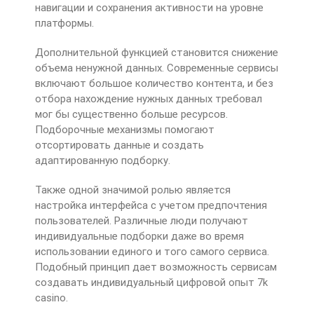
навигации и сохранения активности на уровне
платформы.
Дополнительной функцией становится снижение
объема ненужной данных. Современные сервисы
включают большое количество контента, и без
отбора нахождение нужных данных требовал
мог бы существенно больше ресурсов.
Подборочные механизмы помогают
отсортировать данные и создать
адаптированную подборку.
Также одной значимой ролью является
настройка интерфейса с учетом предпочтения
пользователей. Различные люди получают
индивидуальные подборки даже во время
использовании единого и того самого сервиса.
Подобный принцип дает возможность сервисам
создавать индивидуальный цифровой опыт 7k
casino.