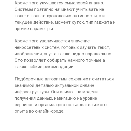
Кроме того улучшается смысловой анализ.
Системы поэтапно начинают учитывать не
только только хронологию активности, а и
текущее действие, момент суток, тип гаджета и
прочие параметры.
Кроме того увеличивается значение
нейросетевых систем, готовых изучать текст,
изображения, звук а также видео параллельно.
Это позволяет собирать намного точные а
также гибкие рекомендации.
Подборочные алгоритмы сохраняют считаться
значимой деталью актуальной онлайн
инфраструктуры. Они влияют на модели
получения данных, навигацию на уровне
сервисов и организацию пользовательского
опыта во онлайн-среде.