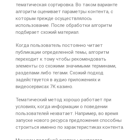
тематическая сортировка. Во таком варианте
алгоритм оценивает параметры контента, с
которым прежде осуществлялось
использование. После обработки алгоритм
подбирает схожий материал.
Когда пользователь постоянно читает
публикации определенной темы, алгоритм
переходит к тому чтобы рекомендовать
элементы со схожими значимыми терминами,
разделами либо тегами. Схожий подход
задействуется в аудио приложениях и
видеосервисах 7К казино.
Тематический метод хорошо работает при
условиях, когда информации о поведении
пользователей нехватает. Например, во время
запуске нового ресурса предложения способны
строиться именно по характеристиках контента.