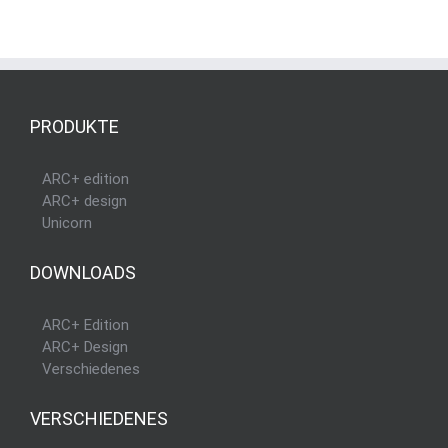
PRODUKTE
ARC+ edition
ARC+ design
Unicorn
DOWNLOADS
ARC+ Edition
ARC+ Design
Verschiedenes
VERSCHIEDENES