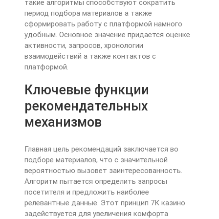
такие алгоритмы способствуют сократить
период подбора материалов а также
сформировать работу с платформой намного
удобным. Основное значение придается оценке
активности, запросов, хронологии
взаимодействий а также контактов с
платформой.
Ключевые функции
рекомендательных
механизмов
Главная цель рекомендаций заключается во
подборе материалов, что с значительной
вероятностью вызовет заинтересованность.
Алгоритм пытается определить запросы
посетителя и предложить наиболее
релевантные данные. Этот принцип 7К казино
задействуется для увеличения комфорта