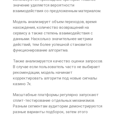
значение уделяется вероятности
взаимодействия со предложенным материалом.
Модель анализирует объем переходов, время
нахождения, количество возвращений на
сервису а также степень взаимодействия с
данными. Насколько значительнее метрики
действий, тем более успешной становится
функционирование алгоритма.
Также анализируется качество оценки запросов.
В случае если пользователь часто не выбирает
рекомендации, модель начинает
корректировать алгоритм под новые сигналы
казино 7к.
Масштабные платформы регулярно запускают
сплит-тестирование отдельных механизмов.
Разным сегментам аудитории демонстрируются
разные варианты подборок, затем этого