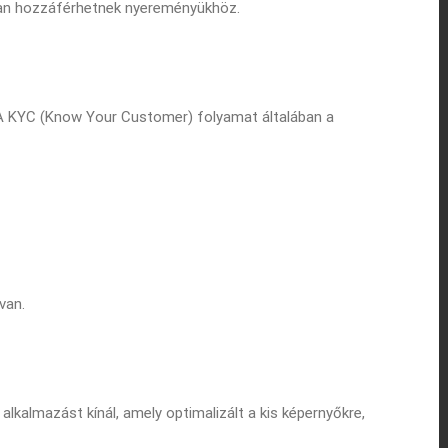
orsan hozzáférhetnek nyereményükhöz.
. A KYC (Know Your Customer) folyamat általában a
van.
alkalmazást kínál, amely optimalizált a kis képernyőkre,