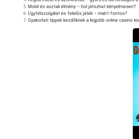
Mobil és asztali élmény – hol játszhat kényelmesen?
Ügyfélszolgálat és felelős játék – miért fontos?
Gyakorlati tippek kezdőknek a legjobb online casino k