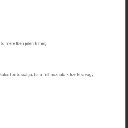
ató méretben jeleníti meg.
 kulcsfontosságú, ha a felhasználó kifizetési vagy