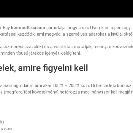
c. Egy
licencelt casino
garantálja, hogy a szoftverek és a pénzügyi
sítással kezdődik, ami megvédi a személyes adatokat a kívülállóktól
(visszatérési százalék) és a volatilitás mutatják, mennyire kedvez
minden típusú játékos igényét kielégíteni.
ek, amire figyelni kell
somagot kínál, ami akár 100 % – 200 % közötti befizetési bónusz 
ts
(megfordítási követelmény) határozza meg, hányszor kell megjáts
k)
s spin