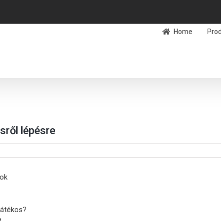
Home
Pro
sről lépésre
mok
játékos?
t