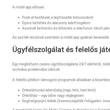
A mobil app előnyei:
Push‑értesítések a legfrissebb bónuszokról
Gyors betöltés és alacsony adatforgalom
Azonnali befizetés és kifizetés a telefonon tárolt pén
Az asztali verzióval szemben a mobil app gyakran kevesebb re
Ügyfélszolgálat és felelős já
Egy megbízható casino ügyfélszolgálata 24/7 elérhető, több 
technikai problémába ütközik.
A felelős játékot támogató programok általában a következ
Önkorlátozási lehetőség (napi, heti, havi limit)
Önkitiltás – egy időre vagy véglegesen
Segítségnyújtó linkek (Szerencsejáték Felügyelet, öns
A megfelelő licenc (pl. Malta Gaming Authority) és a függet