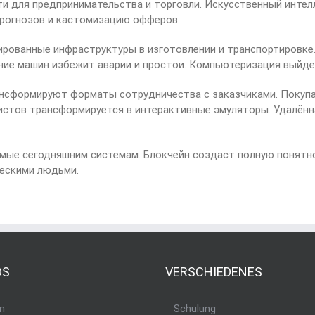
 для предпринимательства и торговли. Искусственный интел
прогнозов и кастомизацию офферов.
рованные инфраструктуры в изготовлении и транспортировке
ние машин избежит аварии и простои. Компьютеризация выйде
ансформируют форматы сотрудничества с заказчиками. Покуп
листов трансформируется в интерактивные эмуляторы. Удалён
мые сегодняшним системам. Блокчейн создаст полную понятн
ескими людьми.
DS
VERSCHIEDENES
n
Schulung