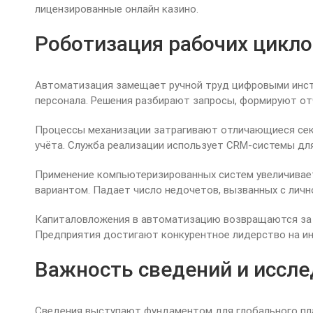
лицензированные онлайн казино.
Роботизация рабочих цикл
Автоматизация замещает ручной труд цифровыми инстр
персонала. Решения разбирают запросы, формируют от
Процессы механизации затрагивают отличающиеся сек
учёта. Служба реализации использует CRM-системы д
Применение компьютеризированных систем увеличивае
вариантом. Падает число недочетов, вызванных с лич
Капиталовложения в автоматизацию возвращаются за ч
Предприятия достигают конкурентное лидерство на ин
Важность сведений и иссл
Сведения выступают фундаментом для глобального пла