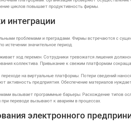
еночным платформам. Организации проверяют осуществление 
шение циклов повышает продуктивность фирмы.
и интеграции
льными проблемами и преградами. Фирмы встречаются с суще
по истечении значительное период.
ивает ход перемен. Сотрудники тревожатся лишения должнос
вания коллектива. Привыкание к свежим платформам сокраща
переходе на виртуальные платформы. Потери сведений нанос
т активность предприятия. Обеспечение материалов нуждаетс
рмами вызывает программные барьеры. Расхождение типов ос
 при переводе вызывают к авариям в процессах.
вания электронного предприн