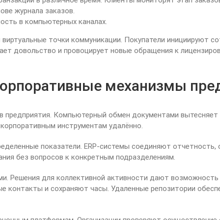
нзакции в различное время. Клиенты мониторят этап заказо
ове журнала заказов.
ость в компьютерных каналах.
 виртуальные точки коммуникации. Покупатели инициируют со
вает довольство и провоцирует новые обращения к лицензиро
корпоративные механизмы пре
в предприятия. Компьютерный обмен документами вытесняет 
 корпоративным инструментам удалённо.
еделенные показатели. ERP-системы соединяют отчетность, с
ния без вопросов к конкретным подразделениям.
. Решения для коллективной активности дают возможность 
е контакты и сохраняют часы. Удаленные репозитории обеспе