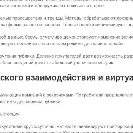
токи сведений и обнаруживают важные паттерны.
емые происшествия и тренды. Методы обрабатывают архивные
латформе расчетов запроса. Точные оценки минимизируют оп
сной данных. Схемы отчетливо демонстрируют изменение вели
лируют величины в настоящем режиме для казино онлайн.
почтения публики. Деление покупателей дает возможность ра
а базе сведений дают стабильный увеличение метрик.
ского взаимодействия и вирту
никации компаний с заказчиками. Потребители предполагают
истемы для сервиса публики.
ые опции:
окупателей круглосуточно. Чат-боты анализируют повторяющи