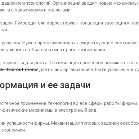
давлением технологий. Организации вводят новые механизмы
та с заказчиками и коллегами.
изации. Руководители корректируют концепции эволюции к те
ами.
 решения. Нужно проанализировать существующее состояние 
никальность области и охват работы компании.
 варианты для роста. Оптимизация процессов понижает эксп
cle-find-out-more/
дает шанс организациям быть успешным в д
ормация и ее задачи
истемное применение технологий во все сферы работы фирмы.
т физические механизмы в электронный вид.
нии успешности фирмы. Механизация типовых заданий освобо
 экономики.