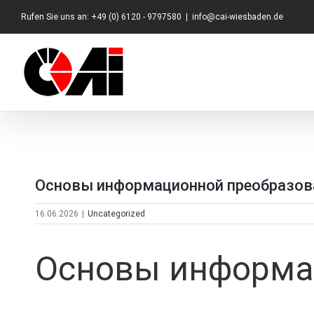
Zum
Rufen Sie uns an: +49 (0) 6120 - 9797580
|
info@cai-wiesbaden.de
Inhalt
springen
Основы информационной преобразов
16.06.2026
|
Uncategorized
Основы информа