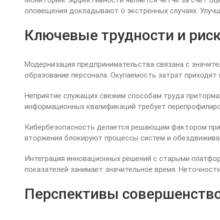
Мониторинг эффективности является четче за счет оц
оповещения докладывают о экстренных случаях. Улуч
Ключевые трудности и риск
Модернизация предпринимательства связана с значите
образование персонала. Окупаемость затрат приходит 
Неприятие служащих свежим способам труда притормаж
информационных квалификаций требует перепрофилиро
Кибербезопасность делается решающим фактором при 
вторжения блокируют процессы систем и обездвиживаю
Интеграция инновационных решений с старыми платфо
показателей занимает значительное время. Неточности
Перспективы совершенство