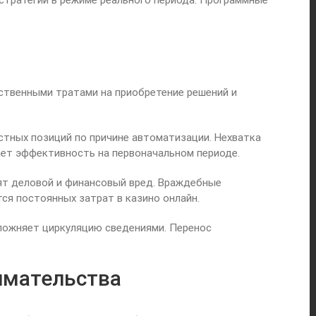
стратегий в режиме реального периода. Программные
ственными тратами на приобретение решений и
тных позиций по причине автоматизации. Нехватка
ет эффективность на первоначальном периоде.
ят деловой и финансовый вред. Враждебные
я постоянных затрат в казино онлайн.
ложняет циркуляцию сведениями. Перенос
имательства