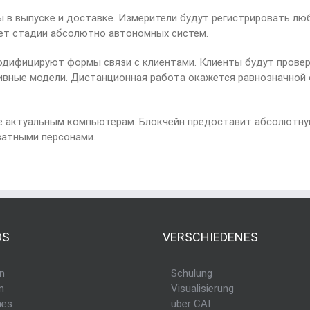
 в выпуске и доставке. Измерители будут регистрировать лю
ет стадии абсолютно автономных систем.
одифицируют формы связи с клиентами. Клиенты будут провер
ивные модели. Дистанционная работа окажется равнозначной 
е актуальным компьютерам. Блокчейн предоставит абсолютну
ватными персонами.
DS
VERSCHIEDENES
n
Schulung
n
Visualisierung
nes
über CAI