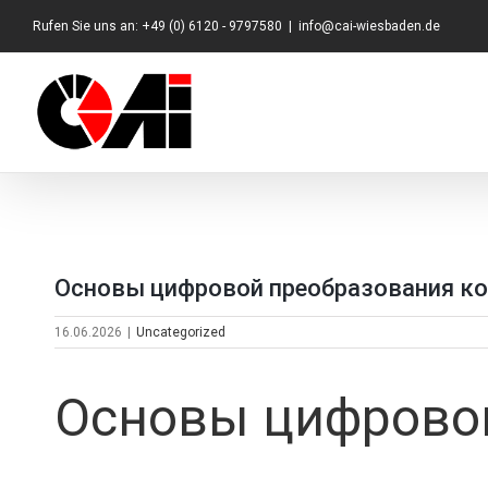
Zum
Rufen Sie uns an: +49 (0) 6120 - 9797580
|
info@cai-wiesbaden.de
Inhalt
springen
Основы цифровой преобразования к
16.06.2026
|
Uncategorized
Основы цифрово