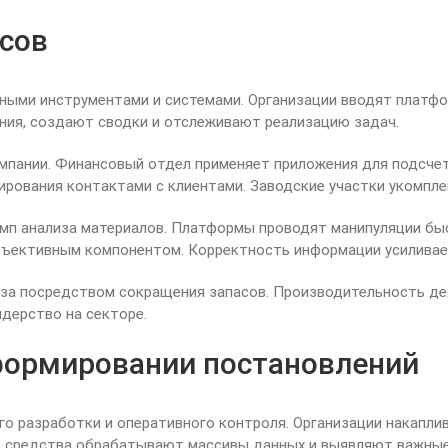
ссов
ными инструментами и системами. Организации вводят платфо
ания, создают сводки и отслеживают реализацию задач.
пании. Финансовый отдел применяет приложения для подсчет
рования контактами с клиентами. Заводские участки укомпл
емп анализа материалов. Платформы проводят манипуляции бы
бъективным компонентом. Корректность информации усиливает
а посредством сокращения запасов. Производительность дея
дерство на секторе.
 формировании постановлений
 разработки и оперативного контроля. Организации накапли
е средства обрабатывают массивы данных и выявляют важные