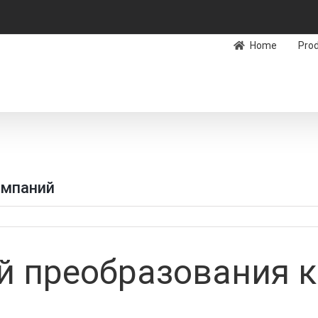
Home
Pro
омпаний
й преобразования 