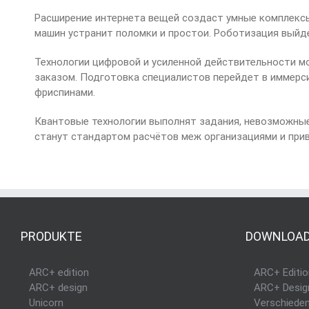
Расширение интернета вещей создаст умные комплексы
машин устранит поломки и простои. Роботизация выйд
Технологии цифровой и усиленной действительности м
заказом. Подготовка специалистов перейдет в иммерс
фриспинами.
Квантовые технологии выполнят задания, невозможны
станут стандартом расчётов меж организациями и при
PRODUKTE
DOWNLOA
ARC+ edition
ARC+ Editio
ARC+ design
ARC+ Desig
Unicorn
Verschiede