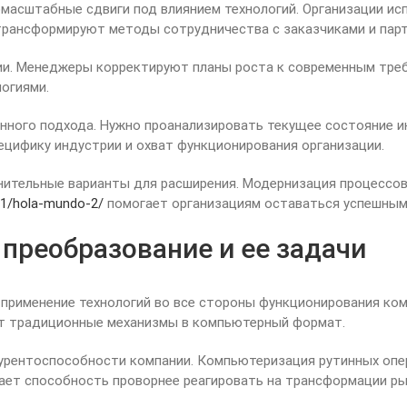
асштабные сдвиги под влиянием технологий. Организации ис
рансформируют методы сотрудничества с заказчиками и парт
ции. Менеджеры корректируют планы роста к современным тре
огиями.
ного подхода. Нужно проанализировать текущее состояние ин
ецифику индустрии и охват функционирования организации.
нительные варианты для расширения. Модернизация процессо
21/hola-mundo-2/
помогает организациям оставаться успешным
преобразование и ее задачи
применение технологий во все стороны функционирования ком
сят традиционные механизмы в компьютерный формат.
нкурентоспособности компании. Компьютеризация рутинных о
ает способность проворнее реагировать на трансформации ры