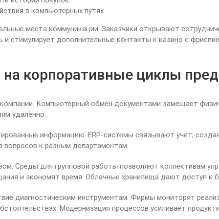
те истории покупок.
йствия в компьютерных путях.
альные места коммуникации. Заказчики открывают сотруднич
ь и стимулирует дополнительные контакты к казино с фриспи
 на корпоративные циклы пре
 компании. Компьютерный обмен документами замещает физич
ям удалённо.
ированные информацию. ERP-системы связывают учёт, создани
 вопросов к разным департаментам.
ом. Среды для групповой работы позволяют коллективам упр
ия и экономят время. Облачные хранилища дают доступ к бум
вие диагностическим инструментам. Фирмы мониторят реализ
стоятельствах. Модернизация процессов усиливает продукт