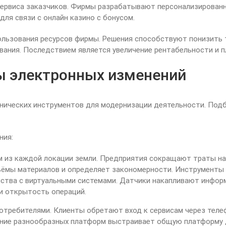
ервиса заказчиков. Фирмы разрабатывают персонализированны
ля связи с онлайн казино с бонусом.
льзования ресурсов фирмы. Решения способствуют понизить т
ния. Последствием является увеличение рентабельности и п
ы электронных изменений
ических инструментов для модернизации деятельности. Подб
ния:
 из каждой локации земли. Предприятия сокращают траты на
ъёмы материалов и определяет закономерности. Инструменты 
ства с виртуальными системами. Датчики накапливают инфор
и открытость операций.
отребителями. Клиенты обретают вход к сервисам через тел
яние разнообразных платформ выстраивает общую платформу д