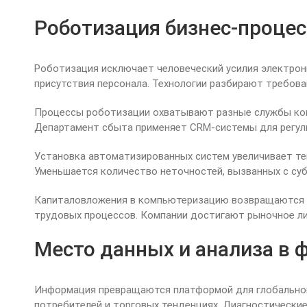
Роботизация бизнес-проце
Роботизация исключает человеческий усилия электрон
присутствия персонала. Технологии разбирают требов
Процессы роботизации охватывают разные службы ком
Департамент сбыта применяет CRM-системы для регули
Установка автоматизированных систем увеличивает т
Уменьшается количество неточностей, вызванных с су
Капиталовложения в компьютеризацию возвращаются з
трудовых процессов. Компании достигают рыночное ли
Место данных и анализа в
Информация превращаются платформой для глобального
потребителей и торговых тенденциях. Диагностически