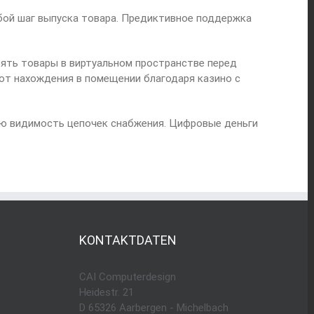
бой шаг выпуска товара. Предиктивное поддержка
ять товары в виртуальном пространстве перед
от нахождения в помещении благодаря казино с
ю видимость цепочек снабжения. Цифровые деньги
KONTAKTDATEN
CAI Computerdesign
Heidestr. 21
D 65326 Aarbergen - Michelbach