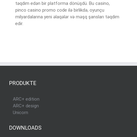
təqdim edən bir platforma dönüşdü. Bu casino,
pinco casino promo code ilə birlikdə, oyunçu
milyardalarına yeni əlaqələr və məşq şansları təqdim
edir.
PRODUKTE
ARC+ edition
ARC+ design
Unicorn
DOWNLOADS