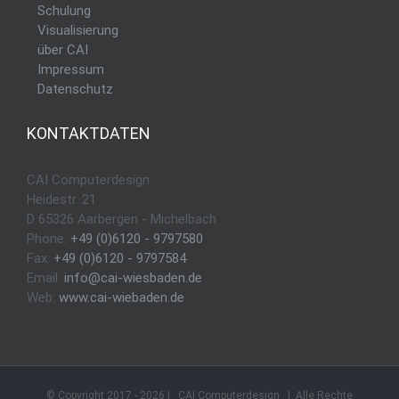
Schulung
Visualisierung
über CAI
Impressum
Datenschutz
KONTAKTDATEN
CAI Computerdesign
Heidestr. 21
D 65326 Aarbergen - Michelbach
Phone:
+49 (0)6120 - 9797580
Fax:
+49 (0)6120 - 9797584
Email:
info@cai-wiesbaden.de
Web:
www.cai-wiebaden.de
© Copyright 2017 -
2026 | CAI Computerdesign | Alle Rechte