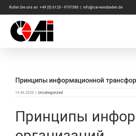
Zum
Rufen Sie uns an: +49 (0) 6120 - 9797580
|
info@cai-wiesbaden.de
Inhalt
springen
Принципы информационной трансфор
16.06.2026
|
Uncategorized
Принципы инфор
организаций