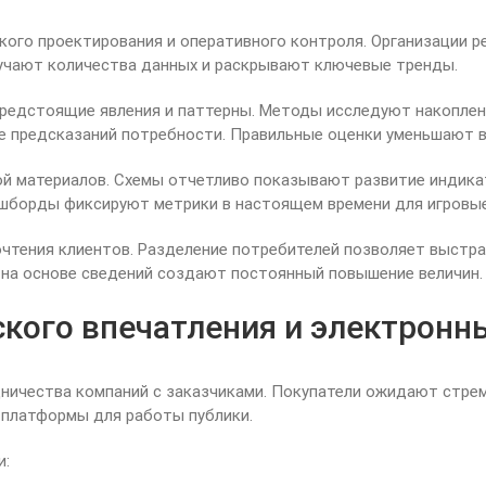
го проектирования и оперативного контроля. Организации ре
зучают количества данных и раскрывают ключевые тренды.
редстоящие явления и паттерны. Методы исследуют накоплен
е предсказаний потребности. Правильные оценки уменьшают 
ой материалов. Схемы отчетливо показывают развитие индик
шборды фиксируют метрики в настоящем времени для игровые
очтения клиентов. Разделение потребителей позволяет выст
 на основе сведений создают постоянный повышение величин.
кого впечатления и электронн
ичества компаний с заказчиками. Покупатели ожидают стрем
платформы для работы публики.
и: