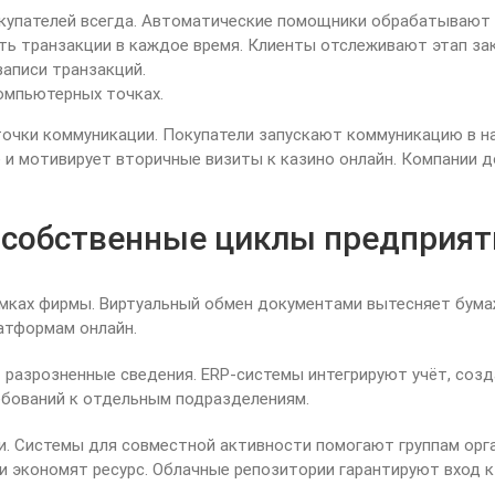
купателей всегда. Автоматические помощники обрабатывают
ь транзакции в каждое время. Клиенты отслеживают этап за
аписи транзакций.
омпьютерных точках.
очки коммуникации. Покупатели запускают коммуникацию в на
е и мотивирует вторичные визиты к казино онлайн. Компании
 собственные циклы предприят
амках фирмы. Виртуальный обмен документами вытесняет бума
атформам онлайн.
 разрозненные сведения. ERP-системы интегрируют учёт, соз
ебований к отдельным подразделениям.
. Системы для совместной активности помогают группам орг
 экономят ресурс. Облачные репозитории гарантируют вход к