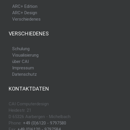
ARC+ Edition
ARC+ Design
Verschiedenes
VERSCHIEDENES
Schulung
Visualisierung
über CAI
Impressum
Datenschutz
KONTAKTDATEN
CAI Computerdesign
Heidestr. 21
D 65326 Aarbergen - Michelbach
Phone:
+49 (0)6120 - 9797580
Fax:
+49 (0)6120 - 9797584