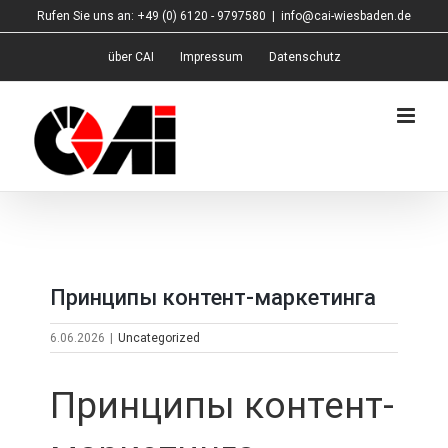
Zum
Rufen Sie uns an: +49 (0) 6120 - 9797580
|
info@cai-wiesbaden.de
Inhalt
springen
über CAI
Impressum
Datenschutz
Принципы контент-маркетинга
6.06.2026
|
Uncategorized
Принципы контент-