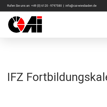
Zum
Rufen Sie uns an: +49 (0) 6120 - 9797580
|
info@cai-wiesbaden.de
Inhalt
springen
IFZ Fortbildungska